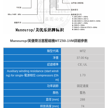
Maneurop/美優樂活塞壓縮機MTZ50-1VM詳細參數
類型代碼
MTZ
凈重
37.00 Kg
認證標準
CE; UL
Auxiliary winding resistance (start windi
1.73
ng) for single-電源相位 compressors [Oh
m]
功率調節
固定速度
顏色
藍色
直徑 [mm]
288
排放高度 [mm]
74