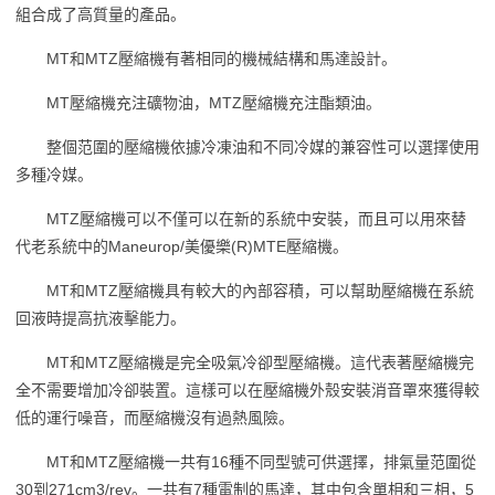
組合成了高質量的產品。
MT和MTZ壓縮機有著相同的機械結構和馬達設計。
MT壓縮機充注礦物油，MTZ壓縮機充注酯類油。
整個范圍的壓縮機依據冷凍油和不同冷媒的兼容性可以選擇使用
多種冷媒。
MTZ壓縮機可以不僅可以在新的系統中安裝，而且可以用來替
代老系統中的Maneurop/美優樂(R)MTE壓縮機。
MT和MTZ壓縮機具有較大的內部容積，可以幫助壓縮機在系統
回液時提高抗液擊能力。
MT和MTZ壓縮機是完全吸氣冷卻型壓縮機。這代表著壓縮機完
全不需要增加冷卻裝置。這樣可以在壓縮機外殼安裝消音罩來獲得較
低的運行噪音，而壓縮機沒有過熱風險。
MT和MTZ壓縮機一共有16種不同型號可供選擇，排氣量范圍從
30到271cm3/rev。一共有7種電制的馬達，其中包含單相和三相，5