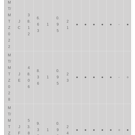
M
T/
M
3
6.
0.
T
J
8.
2
6
1
9
●
●
●
●
●
-
●
Z
C
1
1
3
5
0
2
2
2
M
T/
M
4
8.
0.
T
J
8.
2
3
1
9
●
●
●
●
●
-
○
Z
E
0
3
6
5
0
6
2
8
M
T/
M
5
9.
0.
T
J
3.
2
3
1
9
●
●
●
●
●
○
●
Z
F
8
4