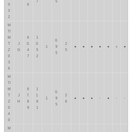
7
5
0
6
3
2
M
T/
M
6
1
0.
T
J
0.
0.
2
1
9
●
●
●
●
●
○
●
Z
G
4
5
5
5
0
7
2
3
6
M
T/
M
6
1
0.
T
J
7.
1.
2
1
9
●
●
●
-
●
-
-
Z
H
8
8
6
5
0
9
1
4
0
M