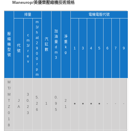
Maneurop/美優樂壓縮機技術規格
排量
電機電壓代號
m
3/
加
h
壓
c
油
凈
at
縮
汽
m
量
重
2
機
缸
代
3/
d
k
9
1
3
4
5
6
7
9
型
數
號
r
m
g
0
號
e
3
0
v
r
p
m
M
T/
M
3
5.
0.
T
J
0.
2
2
1
9
●
●
●
●
-
-
-
Z
A
2
1
6
5
0
3
1
8