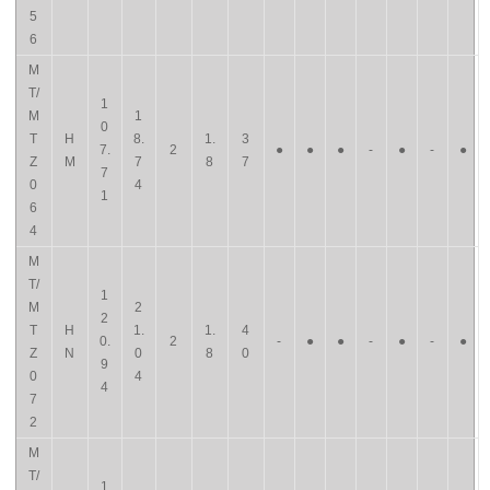
5
6
M
T/
1
M
1
0
T
H
8.
1.
3
7.
2
●
●
●
-
●
-
●
Z
M
7
8
7
7
0
4
1
6
4
M
T/
1
M
2
2
T
H
1.
1.
4
0.
2
-
●
●
-
●
-
●
Z
N
0
8
0
9
0
4
4
7
2
M
T/
1