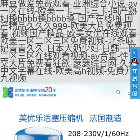
麻豆做爰免费观看-亚洲综合小说-av
一区在线-欧美一卡二卡三卡-国产熟
妇搡bbbb搡bbbb搡-国产在线啪-国
产精品久久久999-欧美大片免费观
看-视频国产精品-欧美女优在线观看-
欧美一区二区三区免费视频-北条麻
妃青青久久-日本大奶少妇-日韩一区
二区三区在线观看视频-av合集-性生
交大片免费看狂欲-瑟瑟综合网-久久
中文字幕在线-欧美高h视频-免费九
九视频