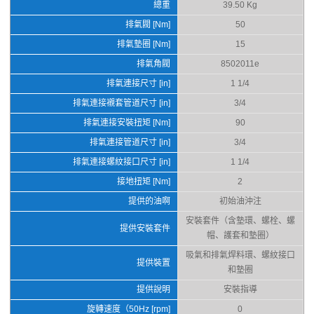
總重
39.50 Kg
排氣閥 [Nm]
50
排氣墊圈 [Nm]
15
排氣角閥
8502011e
排氣連接尺寸 [in]
1 1/4
排氣連接襯套管道尺寸 [in]
3/4
排氣連接安裝扭矩 [Nm]
90
排氣連接管道尺寸 [in]
3/4
排氣連接螺紋接口尺寸 [in]
1 1/4
接地扭矩 [Nm]
2
提供的油啊
初始油沖注
安裝套件（含墊環、螺栓、螺
提供安裝套件
帽、護套和墊圈）
吸氣和排氣焊料環、螺紋接口
提供裝置
和墊圈
提供說明
安裝指導
旋轉速度（50Hz [rpm]
0