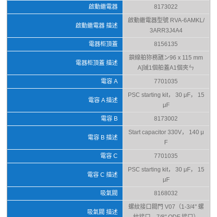
啟動繼電器
8173022
啟動繼電器型號 RVA-6AMKL/
啟動繼電器 描述
3ARR3J4A4
電器柜頂蓋
8156135
鋇線舶狝務甅ン96 x 115 mm
電器柜頂蓋 描述
A]珹1個舶蓋A1個夾ㄣ
電容 A
7701035
PSC starting kit， 30 μF， 15
電容 A 描述
μF
電容 B
8173002
Start capacitor 330V， 140 μ
電容 B 描述
F
電容 C
7701035
PSC starting kit， 30 μF， 15
電容 C 描述
μF
吸氣閥
8168032
螺紋接口閥門 V07（1-3/4" 螺
吸氣閥 描述