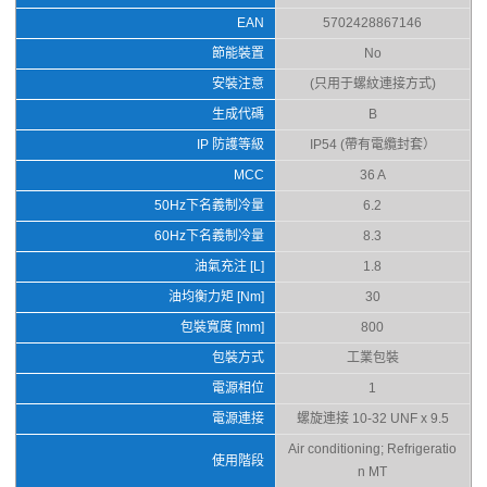
EAN
5702428867146
節能裝置
No
安裝注意
(只用于螺紋連接方式)
生成代碼
B
IP 防護等級
IP54 (帶有電纜封套）
MCC
36 A
50Hz下名義制冷量
6.2
60Hz下名義制冷量
8.3
油氣充注 [L]
1.8
油均衡力矩 [Nm]
30
包裝寬度 [mm]
800
包裝方式
工業包裝
電源相位
1
電源連接
螺旋連接 10-32 UNF x 9.5
Air conditioning; Refrigeratio
使用階段
n MT