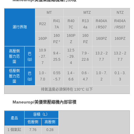
MT
MTZ
NTZ
R41
R40
R13
R404A
R404A
R22
運行界限
7A
7C
4a
/ R507
/ R507
160
160P
160
160P
160PZ
160PZ
PZ *
Z
PZ
10.9
12.5
高壓側
9.4 -
7.9 -
13.2 - 2
13.2 - 2
巴
壓力范
- 27.
- 29.
(g)
25.5
22.6
7.7
7.7
圍
7
4
低壓側
1.0 -
0.55
1.4 -
0.6 -
1.0 - 7.
0.1 - 3.
巴
壓力范
(g)
7.0
- 5.7
6.6
4.7
2
3
圍
排氣溫度必須保持在 130°C 以下
Maneurop/美優樂壓縮機內部容積
容積（L）
產品
低壓側
高壓側
1 個氣缸
7.76
0.28