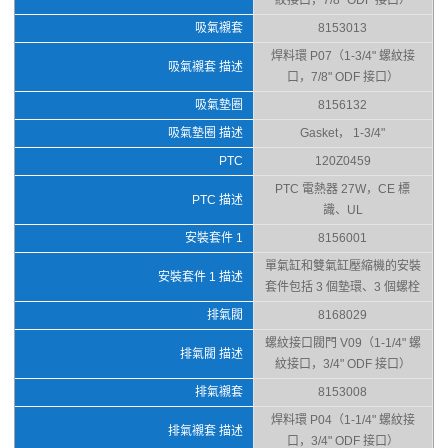
紋接口，7/8" ODF 接口）
吸氣襯套
8153013
焊料環 P07（1-3/4" 螺紋接
吸氣襯套 描述
口，7/8" ODF 接口）
吸氣墊圈
8156132
吸氣墊圈 描述
Gasket， 1-3/4"
PTC
120Z0459
PTC 電熱器 27W，CE 標
PTC 描述
識、UL
安裝套件 1
8156001
單氣缸和雙氣缸壓縮機的安裝
安裝套件 1 描述
套件包括 3 個墊環、3 個螺栓
排氣閥
8168029
螺紋接口閥門 V09（1-1/4" 螺
排氣閥 描述
紋接口，3/4" ODF 接口）
排氣襯套
8153008
焊料環 P04（1-1/4" 螺紋接
排氣襯套 描述
口，3/4" ODF 接口）