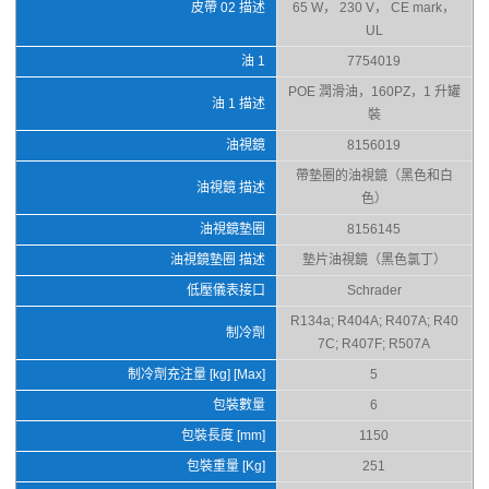
皮帶 02 描述
65 W， 230 V， CE mark，
UL
油 1
7754019
POE 潤滑油，160PZ，1 升罐
油 1 描述
裝
油視鏡
8156019
帶墊圈的油視鏡（黑色和白
油視鏡 描述
色）
油視鏡墊圈
8156145
油視鏡墊圈 描述
墊片油視鏡（黑色氯丁）
低壓儀表接口
Schrader
R134a; R404A; R407A; R40
制冷劑
7C; R407F; R507A
制冷劑充注量 [kg] [Max]
5
包裝數量
6
包裝長度 [mm]
1150
包裝重量 [Kg]
251