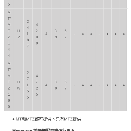
5
M
T/
2
M
4
4
T
H
2.
3.
6
1.
4
-
●
●
-
●
●
●
Z
V
0
9
7
8
1
9
7
4
4
M
T/
2
M
4
7
T
H
7.
3.
6
1.
4
-
●
●
-
●
●
●
Z
W
2
9
7
5
1
5
5
6
0
● MT和MTZ都可提供 ○ 只有MTZ提供
Maneurop/美優樂壓縮機運行界限