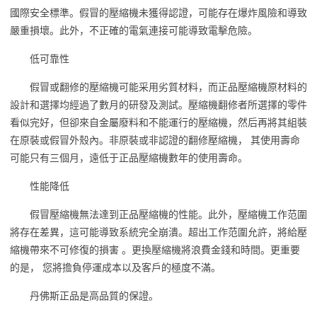
國際安全標準。假冒的壓縮機未獲得認證，可能存在爆炸風險和導致
嚴重損壞。此外，不正確的電氣連接可能導致電擊危險。
低可靠性
假冒或翻修的壓縮機可能采用劣質材料，而正品壓縮機原材料的
設計和選擇均經過了數月的研發及測試。壓縮機翻修者所選擇的零件
看似完好，但卻來自金屬廢料和不能運行的壓縮機，然后再將其組裝
在原裝或假冒外殼內。非原裝或非認證的翻修壓縮機， 其使用壽命
可能只有三個月，遠低于正品壓縮機數年的使用壽命。
性能降低
假冒壓縮機無法達到正品壓縮機的性能。此外，壓縮機工作范圍
將存在差異，這可能導致系統完全崩潰。超出工作范圍允許，將給壓
縮機帶來不可修復的損害 。更換壓縮機將浪費金錢和時間。更重要
的是， 您將擔負停運成本以及客戶的極度不滿。
丹佛斯正品是高品質的保證。