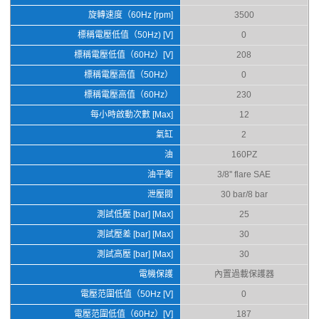
旋轉速度（60Hz [rpm]
3500
標稱電壓低值（50Hz) [V]
0
標稱電壓低值（60Hz）[V]
208
標稱電壓高值（50Hz）
0
標稱電壓高值（60Hz）
230
每小時啟動次數 [Max]
12
氣缸
2
油
160PZ
油平衡
3/8'' flare SAE
泄壓閥
30 bar/8 bar
測試低壓 [bar] [Max]
25
測試壓差 [bar] [Max]
30
測試高壓 [bar] [Max]
30
電機保護
內置過載保護器
電壓范圍低值（50Hz [V]
0
電壓范圍低值（60Hz）[V]
187