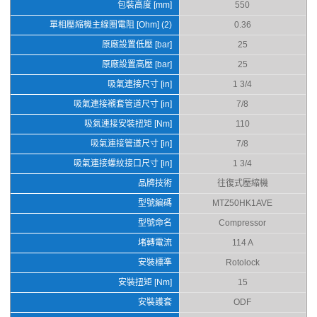
包裝高度 [mm]
550
單相壓縮機主線圈電阻 [Ohm] (2)
0.36
原廠設置低壓 [bar]
25
原廠設置高壓 [bar]
25
吸氣連接尺寸 [in]
1 3/4
吸氣連接襯套管道尺寸 [in]
7/8
吸氣連接安裝扭矩 [Nm]
110
吸氣連接管道尺寸 [in]
7/8
吸氣連接螺紋接口尺寸 [in]
1 3/4
品牌技術
往復式壓縮機
型號編碼
MTZ50HK1AVE
型號命名
Compressor
堵轉電流
114 A
安裝標準
Rotolock
安裝扭矩 [Nm]
15
安裝護套
ODF