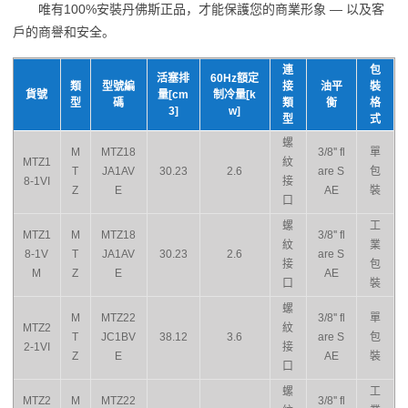
唯有100%安裝丹佛斯正品，才能保護您的商業形象 — 以及客
戶的商譽和安全。
連
包
活塞排
60Hz額定
類
型號編
接
油平
裝
貨號
量[cm
制冷量[k
型
碼
類
衡
格
3]
w]
型
式
螺
M
MTZ18
3/8'' fl
單
MTZ1
紋
T
JA1AV
30.23
2.6
are S
包
8-1VI
接
Z
E
AE
裝
口
螺
工
MTZ1
M
MTZ18
3/8'' fl
紋
業
8-1V
T
JA1AV
30.23
2.6
are S
接
包
M
Z
E
AE
口
裝
螺
M
MTZ22
3/8'' fl
單
MTZ2
紋
T
JC1BV
38.12
3.6
are S
包
2-1VI
接
Z
E
AE
裝
口
螺
工
MTZ2
M
MTZ22
3/8'' fl