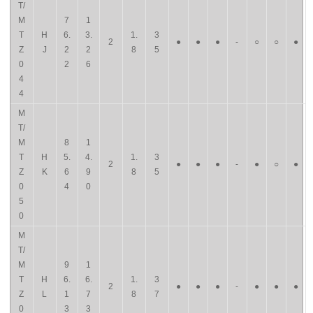
T/
M
7
1
T
H
6.
3.
1.
3
2
●
●
●
-
○
○
●
Z
J
2
2
8
5
0
2
6
4
4
M
T/
M
8
1
T
H
5.
4.
1.
3
2
●
●
●
-
●
○
●
Z
K
6
9
8
5
0
4
0
5
0
M
T/
M
9
1
T
H
6.
6.
1.
3
2
●
●
●
-
●
●
●
Z
L
1
7
8
7
0
3
3