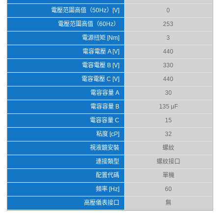
電壓范圍高值（50Hz）[V]
0
電壓范圍高值（60Hz）
253
電源扭矩 [Nm]
3
電容電壓 A [V]
440
電容電壓 B [V]
330
電容電壓 C [V]
440
電容容量 A
30
電容容量 B
135 μF
電容容量 C
15
粘度 [cP]
32
視液鏡安裝
螺紋
連接類型
螺紋接口
配置代碼
單機
頻率 [Hz]
60
高壓儀表接口
無