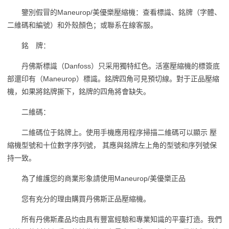
鑒別假冒的Maneurop/美優樂壓縮機：查看標識、銘牌（字體、
二維碼和編號）和外殼顏色；或聯系在線客服。
銘 牌：
丹佛斯標識（Danfoss）只采用獨特紅色。活塞壓縮機的標簽底
部還印有（Maneurop）標識。銘牌四角可見預切線。對于正品壓縮
機，如果將銘牌撕下，銘牌的四角將會缺失。
二維碼：
二維碼位于銘牌上。使用手機應用程序掃描二維碼可以顯示 壓
縮機型號和十位數字序列號， 其應與銘牌左上角的型號和序列號保
持一致。
為了維護您的商業形象請使用Maneurop/美優樂正品
您有充分的理由購買丹佛斯正品壓縮機。
所有丹佛斯產品均由具有豐富經驗和專業知識的平臺打造。我們